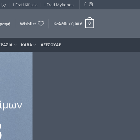
i.gr
I Frati Kifissia
I Frati Mykonos
γραφή
Wishlist
Καλάθι /
0,00
€
0
ΚΡΑΣΙΑ
ΚΑΒΑ
ΑΞΕΣΟΥΑΡ
ίμων
B