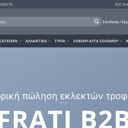
8088576
B2C frat
η
Σύνδεση / Εγ
ICATESSEN
ΑΛΛΑΝΤΙΚΑ
ΤΥΡΙΑ
ΧΑΒΙΑΡΙ-ΑΥΓΑ ΣΟΛΟΜΟΥ
δρική πώληση εκλεκτών τροφ
FRATI B2